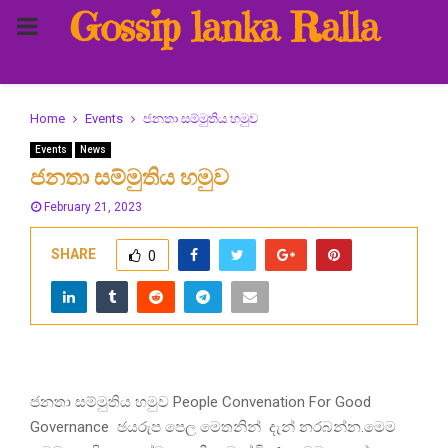
Gossip lanka Ralla
PRIMARY
MENU
Home
Events
ජනතා සම්මුතිය හමුව
Events
News
ජනතා සම්මුතිය හමුව
February 21, 2023
SHARE
0
ජනතා සම්මුතිය හමුව People Convenation For Good
Governance ඡයරුප පෙල මෙතනින් දැන් නරබන්න.මෙම