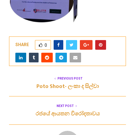
SHARE
0
PREVIOUS POST
Poto Shoot- ලංකා ද සිල්වා
NEXT POST
රජයේ ආයතන විරෝදතාවය