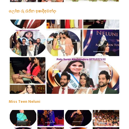
ලෝක රු රැජින ඉෂාදීඅමන්දා
Miss Teen Neluni