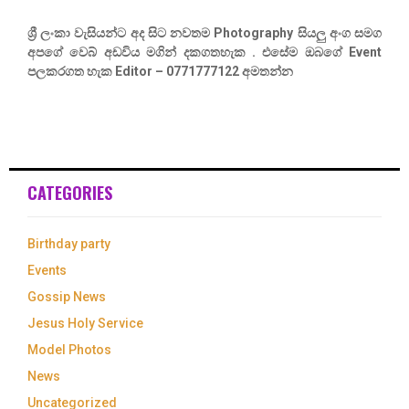
ශ්‍රී ලංකා වැසියන්ට අද සිට නවතම Photography සියලු අංග සමග
අපගේ වෙබ් අඩවිය මගින් දකගතහැක . එසේම ඔබගේ Event
පලකරගත හැක Editor – 0771777122 අමතන්න
CATEGORIES
Birthday party
Events
Gossip News
Jesus Holy Service
Model Photos
News
Uncategorized