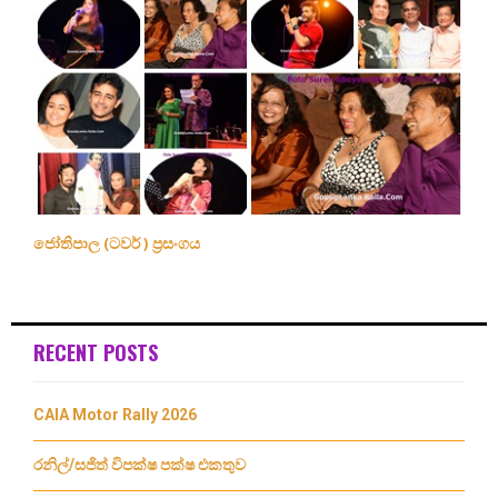
ජෝතිපාල (ටවර් ) ප්‍රසංගය
RECENT POSTS
CAIA Motor Rally 2026
රනිල්/සජිත් විපක්ෂ පක්ෂ එකතුව