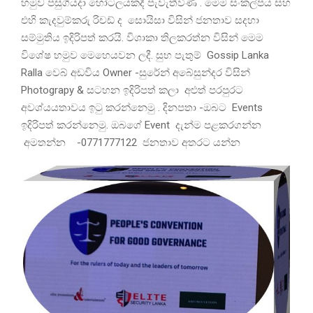
හමුව පසුගියදා හෝටලයකදී පැවැත්විණ . මෙම සංකල්පය සහ
එහි කැදවුම්කරු රිචඩ් ද සොයිසා විසින් ජනතාව සදහා
සම්මුතිය ඉදිරිපත් කරයි. විශාකා තිලකරත්න විසින් මෙම
විශේෂ හමුව මෙහෙයවන ලදී. සුභ පැතුම් Gossip Lanka
Ralla වෙබ් අඩවිය Owner -සුරේන් අබේසුන්දර විසින්
Photograpy & සටහන ඉදිරිපත් කලා අළුත් පරපුරට
අවශ්යයතාවය ඉටු කරන්නෙමු . දිනපතා -ඔබට Events
ඉදිරිපත් කරන්නෙමු. ඔබගේ Event දැන්ම පළකරගන්න
අමතන්න -0771777122 ජනතාව අතරට යන්න