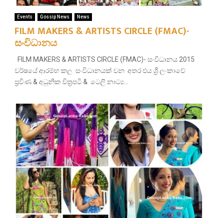
Events
Gossip News
News
FILM MAKERS & ARTISTS CIRCLE (FMAC)-
සංවිධානය
FILM MAKERS & ARTISTS CIRCLE (FMAC)- සංවිධානය 2015
වර්ෂයේ ආරම්භ කල සංවිධානයක් වන අතර එය ශ්‍රී ලංකාවේ
ප්‍රවීණ & අධුනික චිත්‍රපටි & ටෙලි නාට්‍ය...