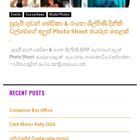
Events
Gossip News
Model Photos
සුරූපී ගුවන් සේවිකා & රංගන ශිල්පිණි දිනිති
වල්ගමගේ අලුත් Photo Shoot ඡයරුප පෙළක්
.
සුරූපී ගුවන් සේවිකා & රංගන ශිල්පිණි දිනිති වල්ගමගේ අලුත්
Photo Shoot ඡයරුප පෙළක් . ඇය රගපෑ හාරකොටියේ අභිසේකා
– චරිතය තුළින් රටේම ජනප්‍රියතාවයට පත්...
RECENT POSTS
Cinnamon Box Office
CAIA Motor Rally 2026
රනිල්/සජිත් විපක්ෂ පක්ෂ එකතුව