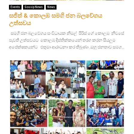
Events
Gossip News
News
සජිත් & කොලඹ සමගි ජන බලවේගය
උත්සවය
සමගි ජන බලවේගය සංවිධායක නිමල් පිරිස් ගේ කොලඹ නිවසේ
පැවති උත්සවයට කොලඹ දිස්තික්කයෙන් තරග කරන සියලුම
අපේක්ෂකයන්ට එතුමා ආරාධනා කර තිබුණා .ඔහු ජනතාව සමග...