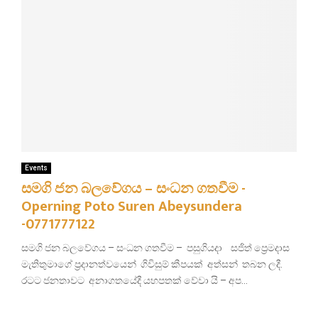
Events
සමගි ජන බලවේගය – සංධන ගතවීම -
Operning Poto Suren Abeysundera
-0771777122
සමගි ජන බලවේගය – සංධන ගතවීම – පසුගියදා සජිත් ප්‍රෙමදාස
මැතිතුමාගේ ප්‍රදානත්වයෙන් ගිවිසුම් කීපයක් අත්සන් තබන ලදී.
රටට ජනතාවට අනාගතයේදී යහපතක් වේවා යි – අප...