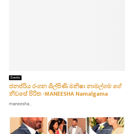
Events
ජනප්රිය රංගන ශිල්පිණි මනිෂා නාමල්ගම ගේ
නිවසේ පිරිත -MANEESHA Namalgama
maneesha...