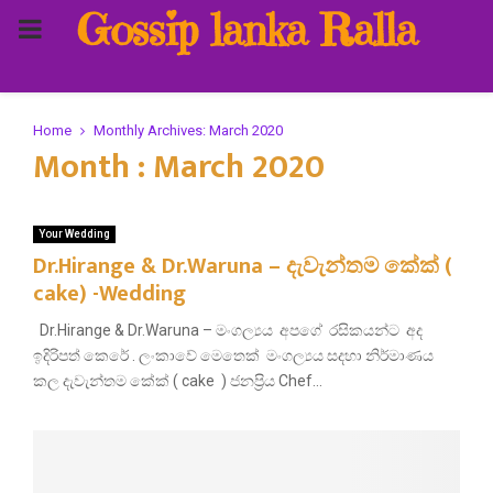
Gossip lanka Ralla
PRIMARY
MENU
Home
Monthly Archives: March 2020
Month : March 2020
Your Wedding
Dr.Hirange & Dr.Waruna – දැවැන්තම කේක් (
cake) -Wedding
Dr.Hirange & Dr.Waruna – මංගල්‍යය අපගේ රසිකයන්ට අද
ඉදිරිපත් කෙරේ . ලංකාවේ මෙතෙක් මංගල්‍යය සදහා නිර්මාණය
කල දැවැන්තම කේක් ( cake ) ජනප්‍රිය Chef...