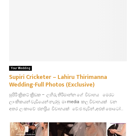
Your Wedding
Supiri Cricketer – Lahiru Thirimanna
Wedding-Full Photos (Exclusive)
සුපිරි ක්‍රිකට් ක්‍රීඩක – ලහිරු තිරිමාන්න ගේ විවාහය මෙරට
ලාංකිකයන් වැඩියෙන් නැරබු මා media කල විවාහයක් වන
අතර ලංකාවේ ජනප්‍රිය විවාහයක් වේ.එ බැවින් ,අළුත් පොටෝ...