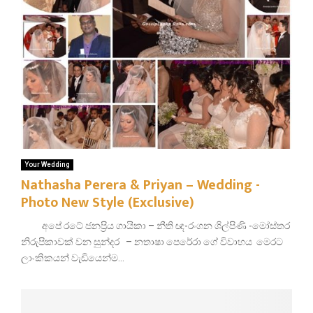
Your Wedding
Nathasha Perera & Priyan – Wedding -
Photo New Style (Exclusive)
අපේ රටේ ජනප්‍රිය ගායිකා – නීති ඥ-රංගන ශිල්පිණි -මෝස්තර
නිරුපිකාවක් වන සුන්දර – නතාෂා පෙරේරා ගේ විවාහය මෙරට
ලාංකිකයන් වැඩියෙන්ම...