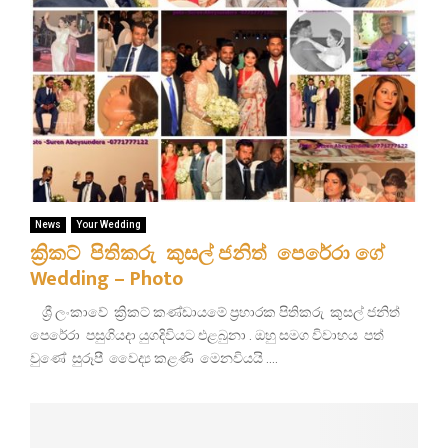
News
Your Wedding
ක්‍රිකට් පිතිකරු කුසල් ජනිත් පෙරේරා ගේ
Wedding – Photo
ශ්‍රී ලංකාවේ ක්‍රිකට් කණ්ඩායමේ ප්‍රහාරක පිතිකරු කුසල් ජනිත්
පෙරේරා පසුගියදා යුගදිවියට එළබුනා . ඔහු සමග විවාහය පත්
වුණේ සුරූපී වෛද්‍ය කළණි මෙනවියයි ....