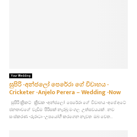
Your Wedding
සුපිරි -අන්ජලෝ පෙරේරා ගේ විවාහය -
Cricketer -Anjelo Perera – Wedding -Now
සුපිරි ක්‍රිකට් ක්‍රීඩක -අන්ජලෝ පෙරේරා ගේ විවාහය -අපේ අටේ
ජනතාවගේ වැඩිම පිරිසක් නැරබූ මංගල උත්සවයයක් . නව
සංස්කරණ -රුරාටා -උපයෝගී කරගෙන නැවත ඔබ වෙත...