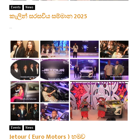
Events
News
කැලින් සරසවිය සම්මාන 2025
...
Events
News
Jetour ( Euro Motors ) හමුව