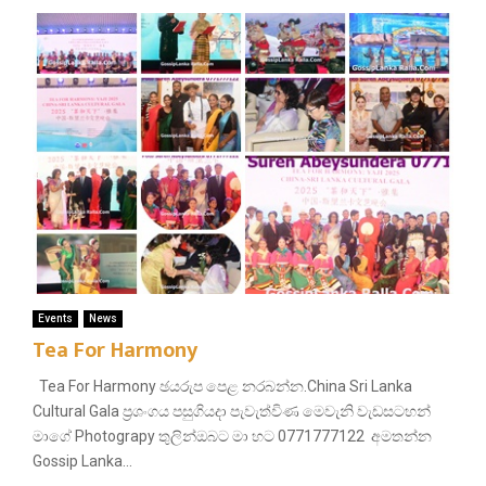
Events
News
Tea For Harmony
Tea For Harmony ඡයරුප පෙළ නරබන්න.China Sri Lanka
Cultural Gala ප්‍රශංගය පසුගියදා පැවැත්විණ මෙවැනි වැඩසටහන්
මාගේ Photograpy තුලින්ඔබට මා හට 0771777122 අමතන්න
Gossip Lanka...