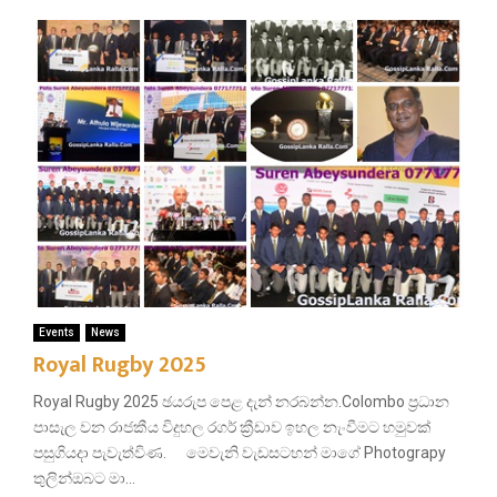
Events
News
Royal Rugby 2025
Royal Rugby 2025 ඡයරුප පෙළ දැන් නරබන්න.Colombo ප්‍රධාන
පාසැල වන රාජකීය විදුහල රගර් ක්‍රීඩාව ඉහල නැංවීමට හමුවක්
පසුගියදා පැවැත්විණ. මෙවැනි වැඩසටහන් මාගේ Photograpy
තුලින්ඔබට මා...