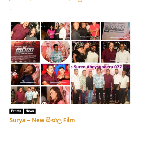
...
Events
News
Surya – New සීංහල Film
...