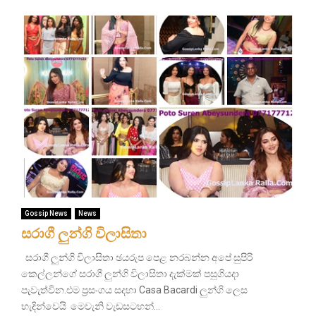
Gossip News
News
සරාගී ලුන්ගි විලාසිතා
සරාගී ලුන්ගි විලාසිතා ඡයරුප පෙළ නරබන්න අපේ සුපිරි
කෙල්ලන්ගේ සරාගී ලුන්ගි විලාසිතා දැක්මක් පසුගියදා
පැවැත්වින.එම ප්‍රසංගය සදහා Casa Bacardi ලුන්ගි ලෙස
හැදින්වෙයි මෙවැනි වැඩසටහන්...