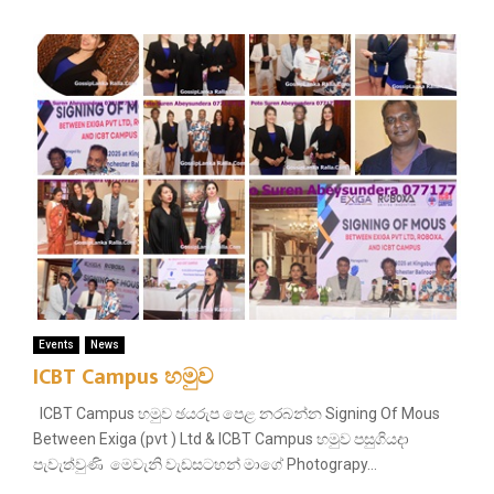
Events
News
ICBT Campus හමුව
ICBT Campus හමුව ඡයරුප පෙළ නරබන්න Signing Of Mous
Between Exiga (pvt ) Ltd & ICBT Campus හමුව පසුගියදා
පැවැත්වුණි මෙවැනි වැඩසටහන් මාගේ Photograpy...