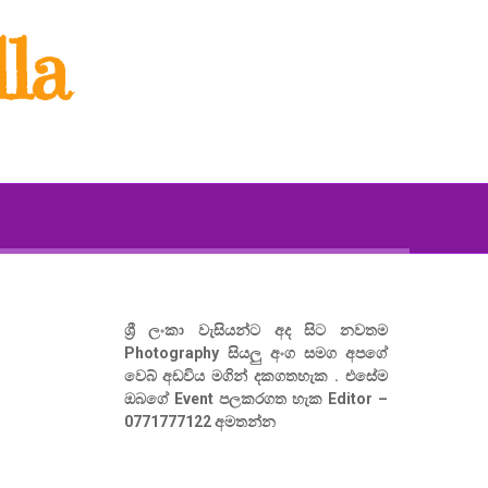
la
ශ්‍රී ලංකා වැසියන්ට අද සිට නවතම
Photography සියලු අංග සමග අපගේ
වෙබ් අඩවිය මගින් දකගතහැක . එසේම
ඔබගේ Event පලකරගත හැක Editor –
0771777122 අමතන්න