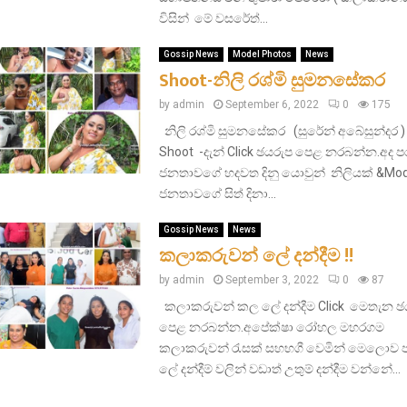
විසින් මේ වසරේත්...
Gossip News
Model Photos
News
Shoot-නිලි රශ්මි සුමනසේකර
by
admin
September 6, 2022
0
175
නිලි රශ්මි සුමනසේකර (සුරේන් අබේසුන්දර )
Shoot -දැන් Click ඡයරුප පෙළ නරබන්න.අද ප
ජනතාවගේ හදවත දිනු යොවුන් නිලියක් &Mo
ජනතාවගේ සිත් දිනා...
Gossip News
News
කලාකරුවන් ලේ දන්දීම !!
by
admin
September 3, 2022
0
87
කලාකරුවන් කල ලේ දන්දීම Click මෙතැන ඡ
පෙළ නරබන්න.අපේක්ෂා රෝහල මහරගම
කලාකරුවන් රැසක් සහභගී වෙමින් මෙලොව 
ලේ දන්දීම් වලින් වඩාත් උතුම් දන්දීම වන්නේ...