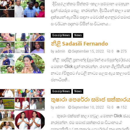
දිවිසර උත්තම සිත්තම් -කලා සම්මාන මෙතැන 
දැන් ඡයරුප පෙළ නරබන්න. දිවයිනේ කලා කෙෂ
දක්ෂයන් ඇගයීම සදහා මෙවරත් අගනුවර සමා
සංවර්ධන පදනම විසින් සංවිධානය...
Gossip News
News
නිළි Sadasili Fernando
by
admin
September 15, 2022
0
275
නිළි සදසිලි ප්‍රනාන්දු (සුරේන් අබේසුන්දර )ඡ
මෙතන Click දැන් නරබන්න. රංඟන ශිල්පිනියක්
නාට්‍ය /චිත්‍රපට /ටෙලි නාට්‍ය ලෙස ඇය කලාවේ රැ
ජනාධීපති...
Gossip News
News
තුෂාරා පෙරේරා සමාජ සත්කාර
by
admin
September 10, 2022
0
152
. තුෂරා එක්සත් කලා හවුල මෙතන Click ඡය
නරබන්න. එම සමාජ සත්කාර සංවිධානයේ
සභාපතිනිය වන තුෂාරා පෙරේරා ( කලාකරානිය