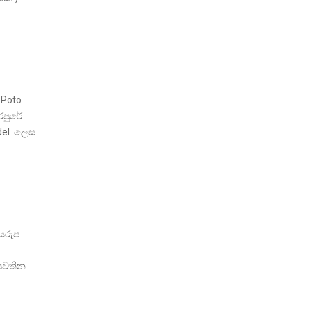
 Poto
රපුරේ
del ලෙස
යරුප
පවතින