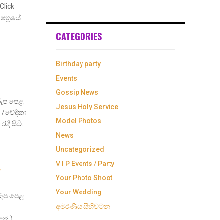
Click
ත්‍රයේ
ජ
CATEGORIES
Birthday party
Events
Gossip News
යරුප පෙළ
Jesus Holy Service
 /වේදිකා
Model Photos
දී සිටි.
News
Uncategorized
V I P Events / Party
ය
Your Photo Shoot
Your Wedding
රුප පෙළ
අමරණිය සිහිවටන
ක් )