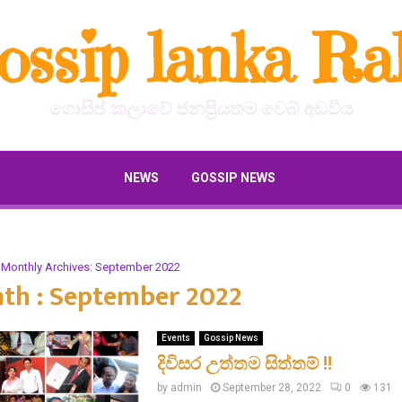
ossip lanka Ral
ගොසිප් කලාවේ ජනප්‍රියතම වෙබ් අඩවිය
NEWS
GOSSIP NEWS
Monthly Archives: September 2022
th : September 2022
Events
Gossip News
දිවිසර උත්තම සිත්තම් !!
by
admin
September 28, 2022
0
131