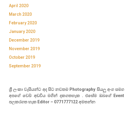
April 2020
March 2020
February 2020
January 2020
December 2019
November 2019
October 2019
September 2019
ශ්‍රී ලංකා වැසියන්ට අද සිට නවතම Photography සියලු අංග සමග
අපගේ වෙබ් අඩවිය මගින් දකගතහැක . එසේම ඔබගේ Event
පලකරගත හැක Editor – 0771777122 අමතන්න