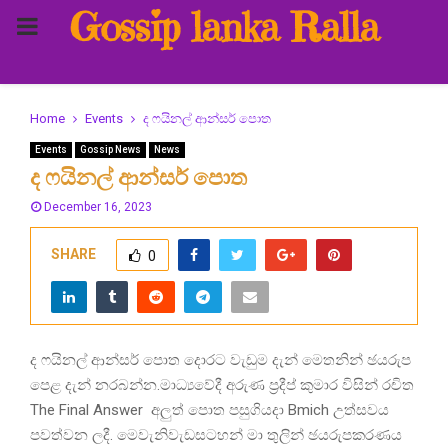
Gossip lanka Ralla
PRIMARY
MENU
Home
Events
ද ෆයිනල් ආන්සර් පොත
Events
Gossip News
News
ද ෆයිනල් ආන්සර් පොත
December 16, 2023
SHARE
0
ද ෆයිනල් ආන්සර් පොත දොරට වැඩුම දැන් මෙතනින් ඡයරුප
පෙළ දැන් නරබන්න.මාධ්‍යවේදී අරුණ ප්‍රදීප් කුමාර විසින් රචිත
The Final Answer අලුත් පොත පසුගියදා Bmich උත්සවය
පවත්වන ලදී. මෙවැනිවැඩසටහන් මා තුලින් ඡයරුපකරණය