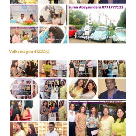
Volkswagen පෙරහැර