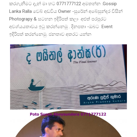
කරගැනීමට දැන් මා හට 0771777122 අමතන්න .Gossip
Lanka Ralla වෙබ් අඩවිය Owner -සුරේන් අබේසුන්දර විසින්
Photograpy & සටහන ඉදිරිපත් කලා අළුත් පරපුරට
අවශ්යයතාවය ඉටු කරන්නෙමු . දිනපතා -ඔබට Event
ඉදිරිපත් කරන්නෙමු. ජනතාව අතරට යන්න