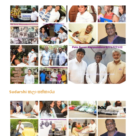
Sudarshi කලා සත්කාරය