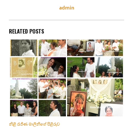
admin
RELATED POSTS
නිළි රැජිණ මාලිනිගේ පිළිරුව