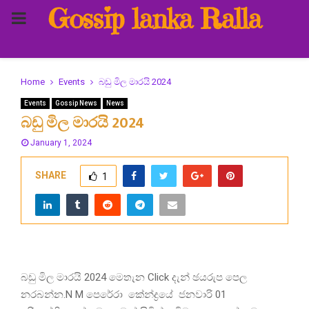
Gossip lanka Ralla
PRIMARY
MENU
Home
Events
බඩු මිල මාරයි 2024
Events
Gossip News
News
බඩු මිල මාරයි 2024
January 1, 2024
SHARE
1
බඩු මිල මාරයි 2024 මෙතැන Click දැන් ඡයරුප පෙල
නරබන්න.N M පෙරේරා කේන්ද්‍රයේ ජනවාරි 01