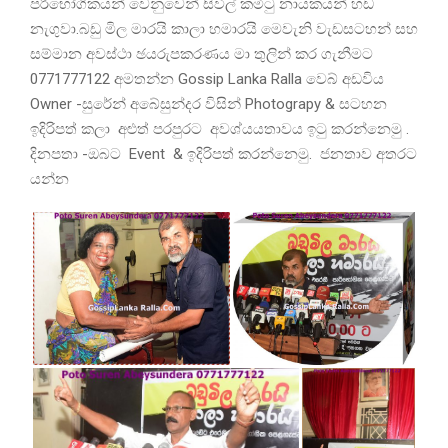
පරිභෝගිකයන් වෙනුවෙන් සිවිල් කමිටු නායකයන් හඩ
නැගුවා.බඩු මිල මාරයි කාලා හමාරයි මෙවැනි වැඩසටහන් සහ
සම්මාන අවස්ථා ඡයරුපකරණය මා තුලින් කර ගැනීමට
0771777122 අමතන්න Gossip Lanka Ralla වෙබ් අඩවිය
Owner -සුරේන් අබේසුන්දර විසින් Photograpy & සටහන
ඉදිරිපත් කලා අළුත් පරපුරට අවශ්යයතාවය ඉටු කරන්නෙමු .
දිනපතා -ඔබට Event & ඉදිරිපත් කරන්නෙමු. ජනතාව අතරට
යන්න