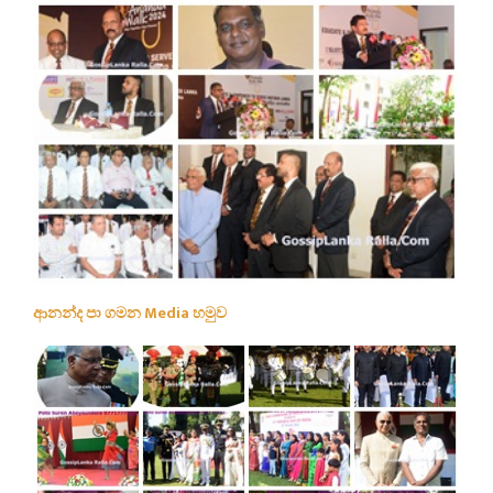
ආනන්ද පා ගමන Media හමුව