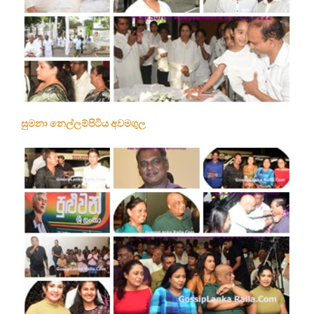
සුමනා නෙල්ලම්පිටිය අවමගුල