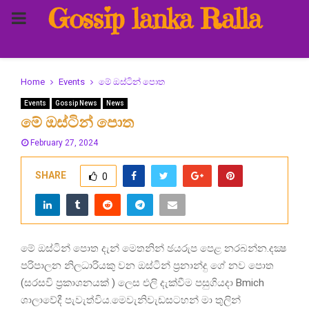
Gossip lanka Ralla
PRIMARY
MENU
Home
Events
මේ ඔස්ටින් පොත
Events
Gossip News
News
මේ ඔස්ටින් පොත
February 27, 2024
SHARE
0
මේ ඔස්ටින් පොත දැන් මෙතනින් ඡයරුප පෙළ නරබන්න.දක්‍ෂ
පරිපාලන නිලධාරියකු වන ඔස්ටින් ප්‍රනාන්දු ගේ නව පොත
(සරසවි ප්‍රකාශනයක් ) ලෙස එලි දැක්වීම පසුගියදා Bmich
ශාලාවේදී පැවැත්විය.මෙවැනිවැඩසටහන් මා තුලින්