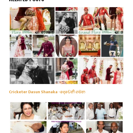
Cricketer Dasun Shanaka -දෙවෙනි ගමන