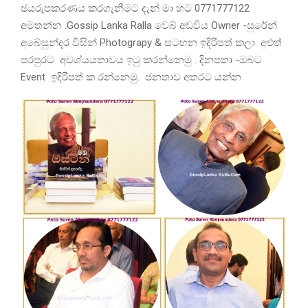
ඡයරුපකරණය කරගැනීමට දැන් මා හට 0771777122
අමතන්න .Gossip Lanka Ralla වෙබ් අඩවිය Owner -සුරේන්
අබේසුන්දර විසින් Photograpy & සටහන ඉදිරිපත් කලා අළුත්
පරපුරට අවශ්යයතාවය ඉටු කරන්නෙමු . දිනපතා -ඔබට
Event ඉදිරිපත් ක රන්නෙමු. ජනතාව අතරට යන්න