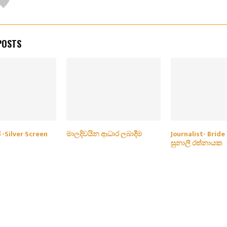
POSTS
ේ -Silver Screen
මාලදිවයින ආධාර ලබාදීම
Journalist- Bride
සුනාලී රත්නායක