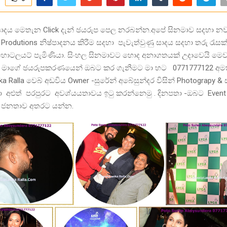
සාදය මෙතැන Click දැන් ඡයරුප පෙල නරබන්න.අපේ සිනමාව සදහා නව ච
Produtions නිෂ්පාදනය කිරීම සදහා පැවැත්වුණු සාදය සදහා තරු රැසක්
‍රා හොටලයට් පැමිණියා. සිංහල සිනමාවට හොද අනාගතයක් උදාවෙයි මෙව
 මාගේ ඡයරුපකරණයෙන් ඔබට කර ගැනීමට මා හට 0771777122 අ
ka Ralla වෙබ් අඩවිය Owner -සුරේන් අබේසුන්දර විසින් Photograpy 
ලා අළුත් පරපුරට අවශ්යයතාවය ඉටු කරන්නෙමු . දිනපතා -ඔබට Event ඉ
. ජනතාව අතරට යන්න.