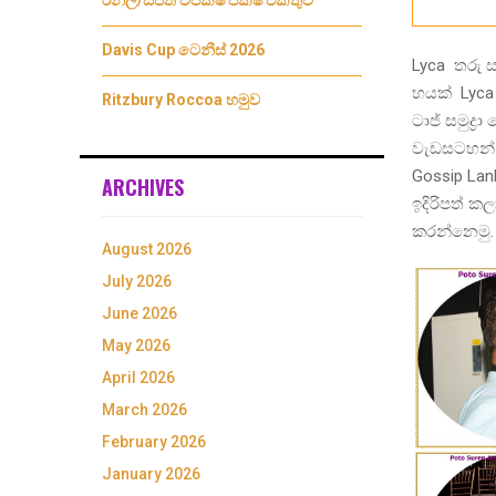
රනිල්/සජිත් විපක්ෂ පක්ෂ එකතුව
Davis Cup ටෙනීස් 2026
Lyca තරු 
හයක් Lyca 
Ritzbury Roccoa හමුව
ටාජ් සමුද්
වැඩසටහන්
Gossip Lan
ARCHIVES
ඉදිරිපත් ක
කරන්නෙමු
August 2026
July 2026
June 2026
May 2026
April 2026
March 2026
February 2026
January 2026