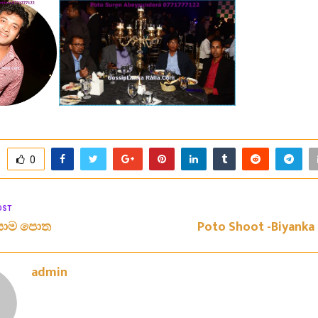
0
OST
යාම පොත
Poto Shoot -Biyanka 
admin