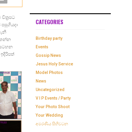
ිත්‍රපට
CATEGORIES
 පසුගියදා
ැනි
Birthday party
මතන්න
& සටහන
Events
දිරිපත්
Gossip News
Jesus Holy Service
Model Photos
News
Uncategorized
V I P Events / Party
Your Photo Shoot
Your Wedding
අමරණිය සිහිවටන