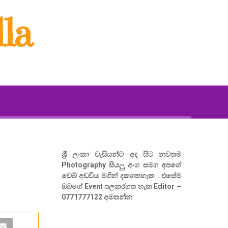
la
ශ්‍රී ලංකා වැසියන්ට අද සිට නවතම
Photography සියලු අංග සමග අපගේ
වෙබ් අඩවිය මගින් දකගතහැක . එසේම
ඔබගේ Event පලකරගත හැක Editor –
0771777122 අමතන්න