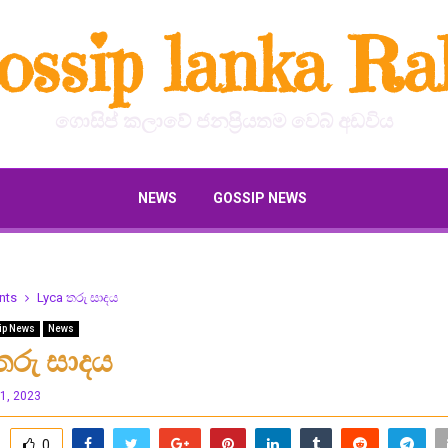
ossip lanka Ral
ගොසිප් කලාවේ ජනප්‍රියතම වෙබ් අඩවිය
NEWS
GOSSIP NEWS
nts
Lyca තරු සාදය
ip News
News
තරු සාදය
1, 2023
0