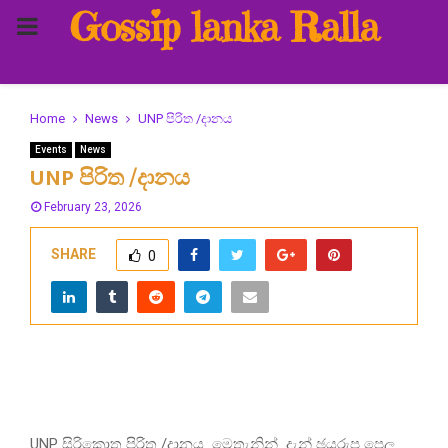
Gossip lanka Ralla
PRIMARY
MENU
Home
News
UNP පිරිත /දානය
Events
News
UNP පිරිත /දානය
February 23, 2026
SHARE
0
UNP සිරිකොත පිරිත /දානය මෙතැනින් දැන් ඡයරුප පෙල