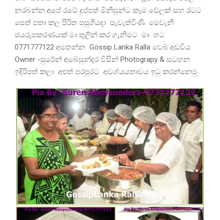
නරබන්න.අපේ රටේ දුප්පත් මිනිසුන්ට කෑම වේලක් සහ රටට
සෙත් පතා කල පිරිත පසුගියදා පැවැත්විණි මෙවැනි
ඡයරුපකරණයක් මා තුලින් කර ගැනීමට මා හට
0771777122 අමතන්න Gossip Lanka Ralla වෙබ් අඩවිය
Owner -සුරේන් අබේසුන්දර විසින් Photograpy & සටහන
ඉදිරිපත් කලා අළුත් පරපුරට අවශ්යයතාවය ඉටු කරන්නෙමු