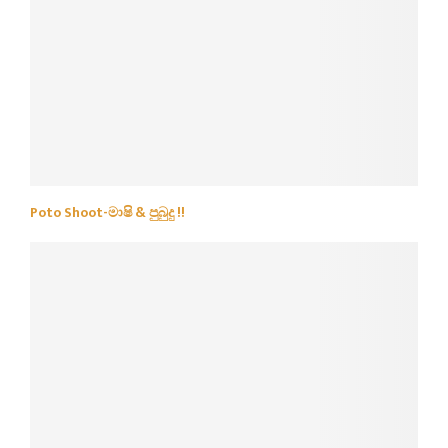
Poto Shoot-මාෂි & පුබුදු !!