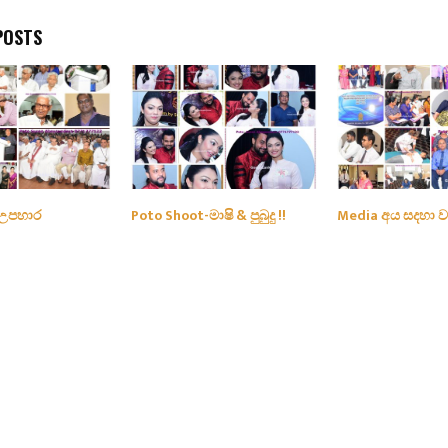
POSTS
 උපහාර
Poto Shoot-මාෂි & පුබුදු !!
Media අය සදහා ව