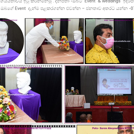
ශ්යයතාවය ඉටු කරන්නෙමු . දිනපතා -ඔබට Event & weddings ඉදිරිප
 ඔබගේ Event දැන්ම පළකරගන්න එවන්න – ජනතාව අතරට යන්න -0