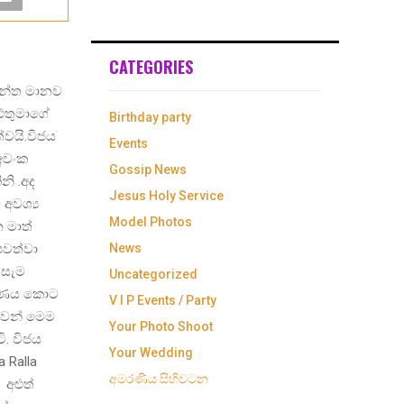
CATEGORIES
ැන්ත මානව
 එතුමාගේ
Birthday party
වයි.විජය
Events
අවංක
Gossip News
නි .අද
Jesus Holy Service
අවශ්‍ය
Model Photos
 මාත්
පවත්වා
News
 සැම
Uncategorized
වරණය කොට
V I P Events / Party
ුවෙන් මෙම
Your Photo Shoot
ි. විජය
Your Wedding
 Ralla
අමරණිය සිහිවටන
 අළුත්