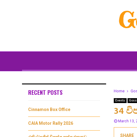
G
RECENT POSTS
Home
Go
Events
Goss
34 වි
Cinnamon Box Office
March 13, 
CAIA Motor Rally 2026
SHARE