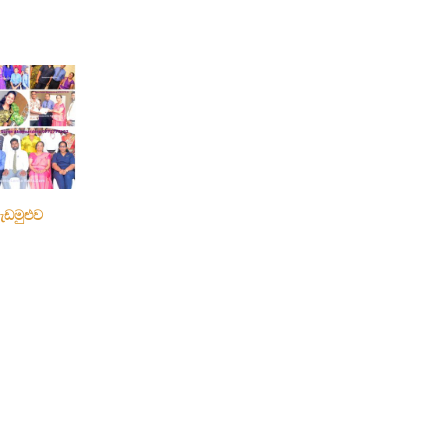
ැඩමුළුව