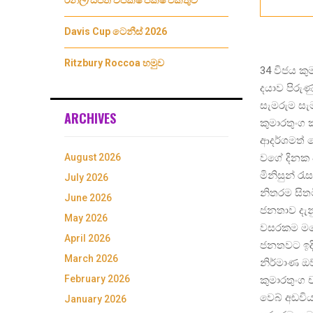
රනිල්/සජිත් විපක්ෂ පක්ෂ එකතුව
Davis Cup ටෙනීස් 2026
Ritzbury Roccoa හමුව
34 විජය ක
දයාව පිරුණ
සැමරුම සැ
ARCHIVES
කුමාරතුංග
ආදර්ශමත් ද
වගේ දිනක 
August 2026
මිනිසුන් ර
July 2026
නිතරම සිත
June 2026
ජනතාව දැනු
May 2026
වසරකම මග
April 2026
ජනතවට ඉදිර
March 2026
නිර්මාණ ඔව
February 2026
කුමාරතුංග 
වෙබ් අඩවිය
January 2026