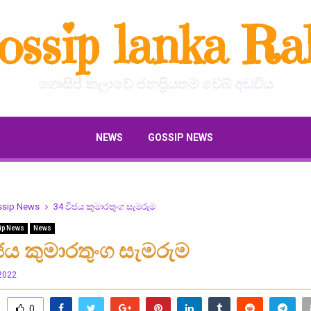
ossip lanka Ral
ගොසිප් කලාවේ ජනප්‍රියතම වෙබ් අඩවිය
NEWS
GOSSIP NEWS
ssip News
34 විජය කුමාරතුංග සැමරුම
ip News
News
ජය කුමාරතුංග සැමරුම
2022
0