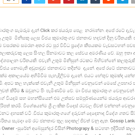
ුමාරතුංග සැමරුම දැන් Click කර ඡයරුප පෙළ නරබන්න. අපේ රටේ දැව
ු උතුම් මිනිසකු ලෙස විජය කුමාරතුංගව ජනතාව හදවත් දිනු චරිතයකි.
ම වසරකම සමරන අතර රට පුර විවිධ ප්‍රදේශ කීපයකම වැඩසටහන් පවත්
 කලාකරුවකු ලෙස සිංහල සිනමාවට කල සේවය අමරණිය වේ. ඔහු ඉතා 
ේශපාලන චරිතයකි. එවැනි උතුම් මිනිසුන් රටකට බිහිවන්නේ කලතුරුකි
විජය නොමැති අඩුපාඩුව ජනතාවට තදින්ම දැනේ. අපේ රටේ ජනතාවට 
ැසක්ම අකාලයේම අහිමිවීම පැහැදිලිවම දැනේ. එයට හේතුව කුමක්ද යන්න
මි. අපට කල හැක්කේ එවැනි උතුම් මිනිසුන් වෙනුවෙන් මෙසේ උපහාර 
වත් කිරීම & ඔවුනට පිං පැමිණවීම වේ. මා විජය කුමාරතුංග වෙනුවෙන්
ේ වියදම් සහ මහන්සියෙන් එම උත්සව සම්පුර්ණයෙන්ම ඡයරුප ආ
ිපත් කරමි. විශේෂයන්ම ශ්‍රී ලංකික විදෙස් රටවල ජිවත් වන්නන් වෙන
්නට දහසක් වටි .විජය කුමාරතුංගගේ දරුවන් දෙදෙනාද විදේශ ගතව සිට
චරිතය සැමදා මේ රට ජනතාව තුල සදාකල් ජිවත් වනු ඇත. Gossip Lanka
 Owner -සුරේන් අබේසුන්දර විසින් Photograpy & සටහන ඉදිරිපත් කලා