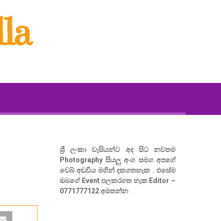
la
ශ්‍රී ලංකා වැසියන්ට අද සිට නවතම
Photography සියලු අංග සමග අපගේ
වෙබ් අඩවිය මගින් දකගතහැක . එසේම
ඔබගේ Event පලකරගත හැක Editor –
0771777122 අමතන්න