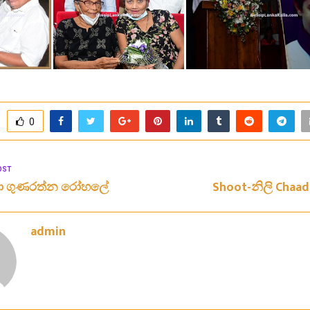
0
OST
්මා ගුණරත්න රෝහලේ
Shoot-නිලි Chaad
admin