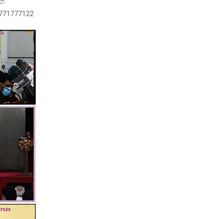
ත්
771777122