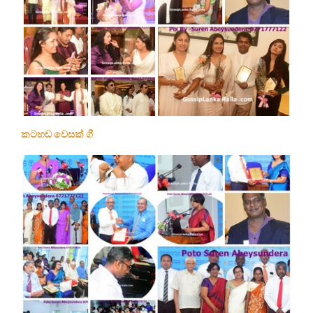
කටහඩ වෙසක් ගී