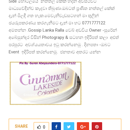
Side හෝටලයේ නත්තල් කේක් හදන අවස්ථවට
මාධ්‍යවේදීන්ව කැදවා තිබුණා.ඔබටත් ප්‍රණීත නත්තල් කේක්
දැන් මිලදී ගත හැක.මෙවැනිවැඩසටහන් මා තුලින්
ඡයරුපකරණය කරගැනීමට දැන් මා හට 0771777122
අමතන්න .Gossip Lanka Ralla වෙබ් අඩවිය Owner -සුරේන්
අබේසුන්දර විසින් Photograpy & සටහන ඉදිරිපත් කලා අළුත්
පරපුරට අවශ්යයතාවය ඉටු කරන්නෙමු . දිනපතා -ඔබට
Event ඉදිරිපත් කරන්නෙමු. ජනතාව අතරට යන්න
SHARE
0