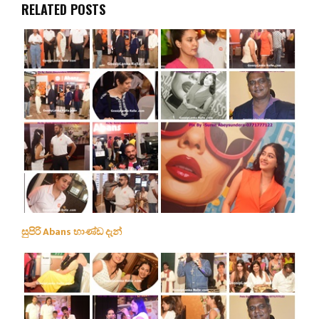
RELATED POSTS
සුපිරි Abans භාණ්ඩ දැන්