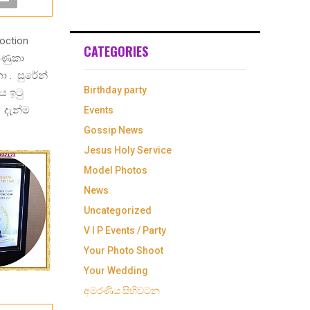
oction
CATEGORIES
ේණුකා
ා . සුරේන්
Birthday party
ය ඉටු
 දැන්ම
Events
Gossip News
Jesus Holy Service
Model Photos
News
Uncategorized
V I P Events / Party
Your Photo Shoot
Your Wedding
අමරණිය සිහිවටන