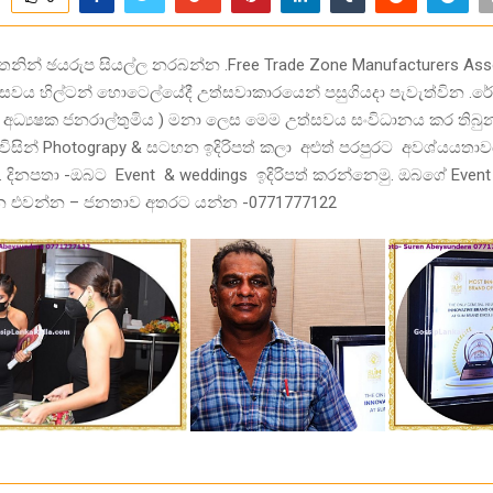
නින් ඡයරුප සියල්ල නරබන්න .Free Trade Zone Manufacturers Ass
්සවය හිල්ටන් හොටෙල්යේදී උත්සවාකාරයෙන් පසුගියදා පැවැත්වින .ර
 අධ්‍යෂක ජනරාල්තුමිය ) මනා ලෙස මෙම උත්සවය සංවිධානය කර තිබුන
විසින් Photograpy & සටහන ඉදිරිපත් කලා අළුත් පරපුරට අවශ්යයතාව
 දිනපතා -ඔබට Event & weddings ඉදිරිපත් කරන්නෙමු. ඔබගේ Event
 එවන්න – ජනතාව අතරට යන්න -0771777122