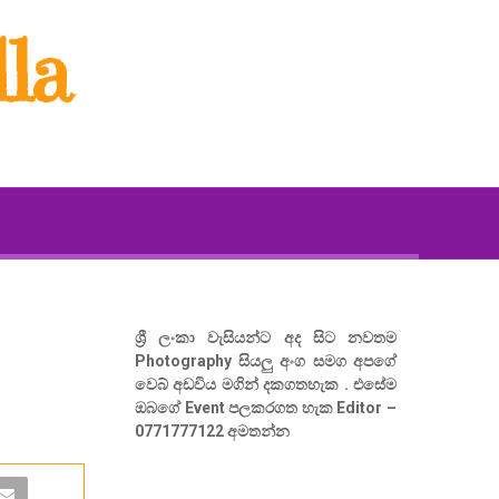
la
ශ්‍රී ලංකා වැසියන්ට අද සිට නවතම
Photography සියලු අංග සමග අපගේ
වෙබ් අඩවිය මගින් දකගතහැක . එසේම
ඔබගේ Event පලකරගත හැක Editor –
0771777122 අමතන්න