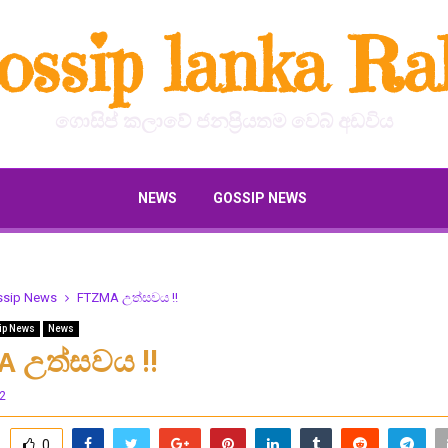
ossip lanka Ral
ගොසිප් කලාවේ ජනප්‍රියතම වෙබ් අඩවිය
NEWS
GOSSIP NEWS
ssip News
FTZMA උත්සවය !!
ip News
News
A උත්සවය !!
22
0