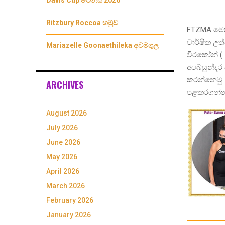
Davis Cup ටෙනීස් 2026
Ritzbury Roccoa හමුව
FTZMA මෙත
වාර්ෂික උත
Mariazelle Goonaethileka අවමගුල
විරකෝන් (
අබේසුන්දර 
කරන්නෙමු .
ARCHIVES
පළකරගන්න
August 2026
July 2026
June 2026
May 2026
April 2026
March 2026
February 2026
January 2026