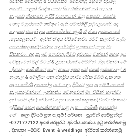
අවන්ති
අපොන්සු
&
ජයසේකර
අපොන්සු
ඔහුගේ
පවුලේ
අයවේ
.
කලක්
විදේශ
ගතව
සිට
රැකියාවක්
කර
නැවත
කලාවේ
නිරතවේ
.
සුපිරි
වාහනයක්
ඔහු
සතුවේ
.
එසේම
හොද
මනුස්සකම්
ගතිගුණ
ඇති
සමාජශීලි
පුද්ගලයෙකි
.
අද
කලාවේ
එවැනි
අය
බෙහෙවින්ම
අඩුයි
ඒ
නිසා
අවසානයේ
.
දෙසපලනයට
ඇවිත්
ඒ
අය
විසිවෙනවා
.
රටට
කලාවට
සැබෑ
යහපත්කලාකරුවන්අය
හදුන්වාදීම
යුතුකමක්
ලෙස
මා
සිතනවා
.
අද
කලාව
ගොඩනැගීමට
අවශ්
යය
වන්නේ
හොද
අය
වෙනුවෙන්
මල්
මිටක්
&
උපහාරයක්
මෙමගින්
සිදුවෙනවා
මේ
.
දිනවල
ගාමිණීගේ
ටෙලි
නාට්
අතර
බස්
එකේ
ඉස්කොලේ
&
නැනලා
&
අමාලියා
යන
ජනප්
රිය
නාට්
රසික
ඔබට
දැක
ගත
හැක ගාමිණි
අපොන්සු
ගේ
.
කලා
දිවියට
සුභ
පැතුම්
!!.
යහපත්
කලාකරුවන්ගේ
උන්නතිය
වෙනුවෙන්
මා
විසින්
හදුන්වා
දුන්
මෙම
අසීරු
ක්රියාව
සදහා
යහපත්
කලාකරුවන්ට
ජනතාව
ඉදිරියේ
හොද
තොත්න්නක්
වනු
ඇත
.
ගාමිණි
අපොන්සු
ගේ
කලා
දිවියට
සුභ
පැතුම්
!
සටහන
–
සුරේන්
අබේසුන්දර
-0771777122
අළුත්
පරපුරට
අවශ්යයතාවය
ඉටු
කරන්නෙමු
.
දිනපතා
–
ඔබට
Event & weddings
ඉදිරිපත්
කරන්නෙමු