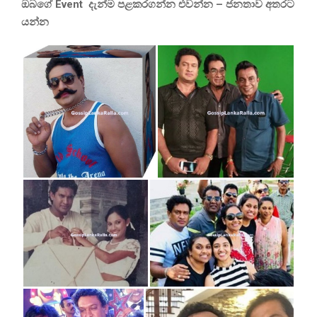
ඔබගේ
Event
දැන්ම
පළකරගන්න
එවන්න
–
ජනතාව
අතරට
යන්න