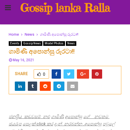
Gossip lanka Ralla
PRIMARY
MENU
Home
News
ගාමිණි අපොන්සු රුරටා!!
Events
Gossip News
Model Photos
News
ගාමිණි අපොන්සු රුරටා!!
May 16, 2021
SHARE
0
ජනප්
රිය
කඩවසම්
නළු
ගාමිණි
අපොන්සු
ගේ
නවතම
ඡයරුප
පෙළක්
click
කර
දැන්
නරබන්න
.
අපොන්සු
පවුලේ