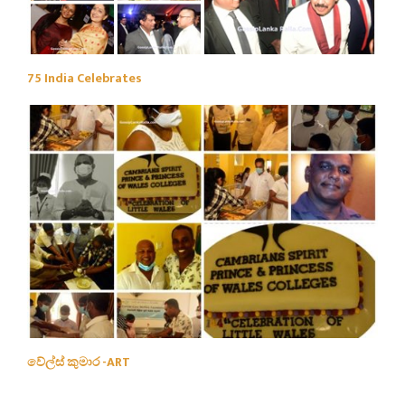
75 India Celebrates
වේල්ස් කුමාර -ART