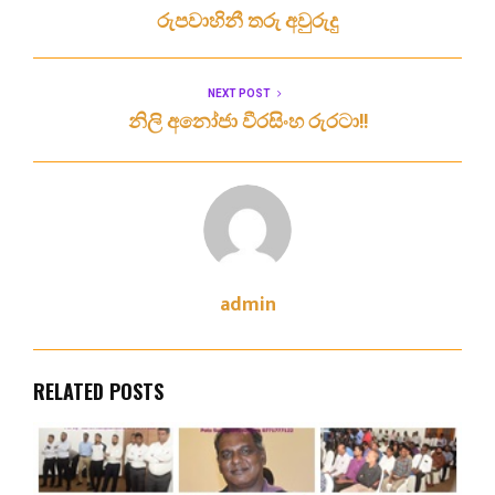
රුපවාහිනී තරු අවුරුදු
NEXT POST
නිලි අනෝජා වීරසිංහ රුරටා!!
admin
RELATED POSTS