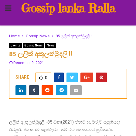
Gossip lanka Ralla
PRIMARY
MENU
Home
Gossip News
85 ලලිත් අතුලත්මුදලි !!
Events
Gossip News
News
85 ලලිත් අතුලත්මුදලි !!
December 9, 2021
SHARE
0
ලලිත් ඇතුලත්මුදලි -85 වන(2021) ජන්ම සැමරුම පසුගියදා
රටපුරා ජනතාව සැමරුවා . මේ රට ජනතාවට සුවිශේෂ