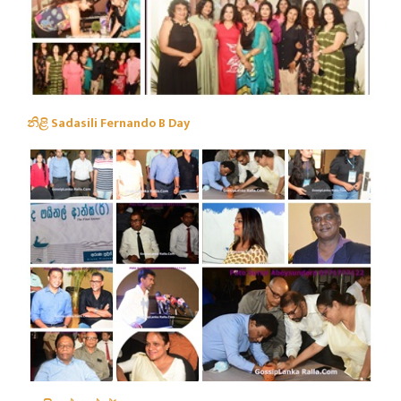
නිළි Sadasili Fernando B Day