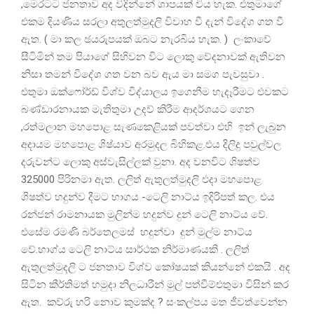
,මෙරටට ජනතාව අද විදින්නේ ශාපයක් විය හැක. එතුමාගේ
එකම දියණිය සරලා අතුලත්මුදලි විවාහ වී දැන් විදේශ ගත වී
ඇත. ( මා කල ඡයරුපයක් ඔබට නැරබිය හැක. ) ලංකාවේ
සීටිමින් තම පියාගේ සිහිවන විට ලොකු වේදනාවක් ඇතිවන
නිසා තමන් විදේශ ගත වන බව ඇය මා සමග පැවසුවා .
එතුමා ඔක්ෆෝර්ඩ් විශ්ව විද්යාලය ඉගෙනීම හැදෑරීමට එවකට
බණ්ඩාරනායක මැතිතුමා උදව් කිරීම ආදර්ශයට ගෙන
,රත්මලාන මහපොළ සැණකෙළියක් පවත්වා එහි ඉන් ලැබුන
අදායම මහපොළ ශිෂ්යාව අරමුදල බිහිකළ.එය දිලිදු පවුල්වල
දරුවන්ට ලොකු අස්වැසිල්ලක් වුනා. අද වනවිට ශිෂත්ව
325000 පිරිනමා ඇත. ලලිත් ඇතුලත්මුදලි එදා මහපොළ
ශිෂත්ව හදුන්ව දීමට භාගය -ටෙලි නාට්ය ඉදිරිපත් කල. එය
රන්ජන් රාමනායක මුලින්ම හදුන්ව දුන් ටෙලි නාට්ය වේ.
එසේම රමණි බර්තෙලමස් හදුන්වා දුන් මුල්ම නාට්ය
වේ.භාග්ය ටෙලි නාට්ය සාර්ථක නිර්මාණයකි . ලලිත්
ඇතුලත්මුදලි ට ජනතාව විශ්ව කෝෂයක් කියන්නේ එකයි . අද
සිටින කීර්තිමත් හමුදා නිලධාරීන් මුල් පත්වීම්එතුමා විසින් කර
ඇත. කව්රු හරි නොව කුමක්ද ? සංකල්පය මත ජීවත්වෙන්න