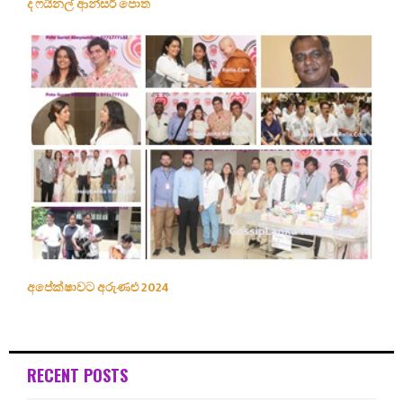
ද ෆයිනල් ආන්සර් පොත
අපේක්ෂාවට අරුණළු 2024
RECENT POSTS