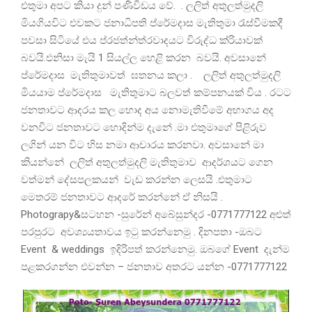
එතුමා අපට කියා දුන් පණිවිඩය වේ. . ලලිත් අතුලත්මුදලි
මියගියවිට එවකට ජනාධිපති ප්රේමදාස මැතිතුමා රැස්වීමකදී
පවසා සිටියේ එය ප්රජත්න්ත්රවාදයට විරුද්ධ ක්රියාවක්
බවයි.එනිසා මැයි 1 සියල්ල හෙළි කරන බවයි. අවසානේ
ප්රේමදාස මැතිතුමාවත් ඝතනය කලා . ලලිත් අතුලත්මුදලි
මියයාම ප්රේමදාස මැතිතුමාට බලවත් කම්පනයක් විය . රටට
ජනතාවට ආදරය කල හොද අය නොමැතිවීමේ අභාගය අද
වනවිට ජනතාවට හොදින්ම දැනේ .මා එතුමාගේ පිළිරුව
ලගින් යන විට හිස නමා ආචාරය කරනවා. අවසානේ මා
කියන්නේ ලලිත් අතුලත්මුදලි මැතිතුමාව ආදර්ශයට ගෙන
වත්මන් දේසපලකයන් වැඩ කරන්න ලෙසයි .එතුමාට
මෙතරම් ජනතාවට ආදරේ කරන්නේ ඒ නිසයි .
Photograpy&ස‍ටහන -සුරේන් අබේසුන්දර -0771777122 අළුත්
පරපුරට අවශ්‍යයතාවය ඉටු කරන්නෙමු . දිනපතා -ඔබට
Event & weddings ඉදිරිපත් කරන්නෙමු. ඔබගේ Event දැන්ම
පළකරගන්න එවන්න – ජනතාව අතරට යන්න -0771777122