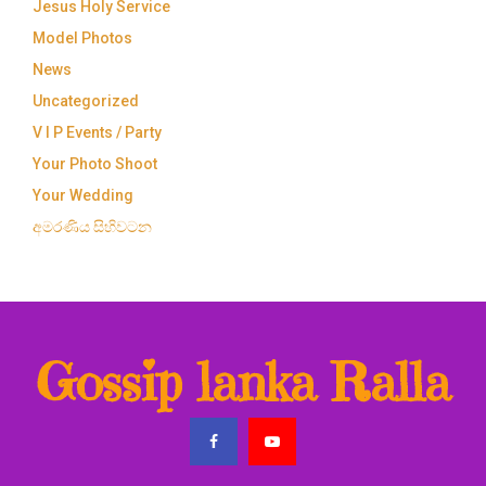
Jesus Holy Service
Model Photos
News
Uncategorized
V I P Events / Party
Your Photo Shoot
Your Wedding
අමරණිය සිහිවටන
Gossip lanka Ralla