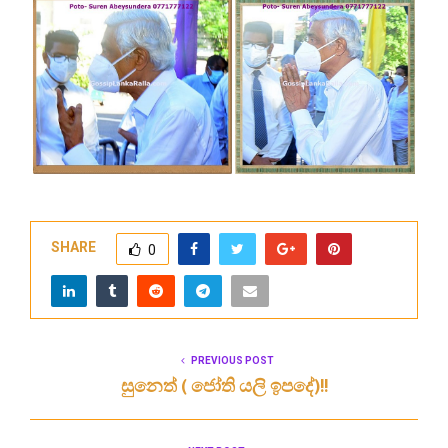
SHARE
0
PREVIOUS POST
සුනෙත් ( ජෝති යලි ඉපදේ)!!