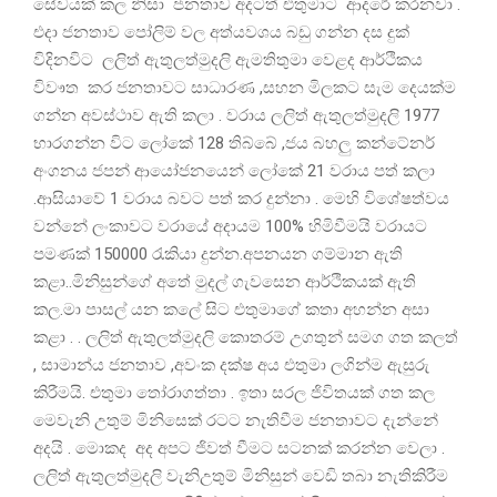
සේවයක් කල නිසා ජනතාව අදටත් එතුමාට ආදරේ කරනවා .
එදා ජනතාව පෝලිම් වල අත්යවශය බඩු ගන්න දස දුක්
විදිනවිට ලලිත් ඇතුලත්මුදලි ඇමතිතුමා වෙළද ආර්ථිකය
විවෟත කර ජනතාවට සාධාරණ ,සහන මිලකට සැම දෙයක්ම
ගන්න අවස්ථාව ඇති කලා . වරාය ලලිත් ඇතුලත්මුදලි 1977
භාරගන්න විට ලෝකේ 128 තිබ්බේ ,ජය බහලු කන්ටේනර්
අංගනය ජපන් ආයෝජනයෙන් ලෝකේ 21 වරාය පත් කලා
.ආසියාවේ 1 වරාය බවට පත් කර දුන්නා . මෙහි විශේෂත්වය
වන්නේ ලංකාවට වරායේ අදායම 100% හිමිවීමයි වරායට
පමණක් 150000 රැකියා දුන්න.අපනයන ගම්මාන ඇති
කළා..මිනිසුන්ගේ අතේ මුදල් ගැවසෙන ආර්ථිකයක් ඇති
කල.මා පාසල් යන කලේ සිට එතුමාගේ කතා අහන්න අසා
කළා . . ලලිත් ඇතුලත්මුදලි කොතරම් උගතුන් සමග ගත කලත්
, සාමාන්ය ජනතාව ,අවංක දක්ෂ අය එතුමා ලගින්ම ඇසුරු
කිරීමයි. එතුමා තෝරාගත්තා . ඉතා සරල ජිවිතයක් ගත කල
මෙවැනි උතුම් මිනිසෙක් රටට නැතිවීම ජනතාවට දැන්නේ
අදයි . මොකද අද අපට ජිවත් වීමට සටනක් කරන්න වෙලා .
ලලිත් ඇතුලත්මුදලි වැනිඋතුම් මිනිසුන් වෙඩි තබා නැතිකිරීම