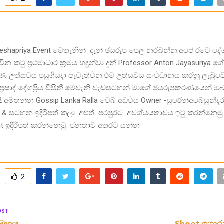
 Deshapriya Event මෙතැනින් දැන් ඡයරුප පෙල නරබන්න.අපේ රටේ ද
න කටු ප්‍රථමාධාර ක්‍රමය හදුන්වා දුන් Professor Anton Jayasuriya ග
ණ උත්සවය පසුගියදා පැවැත්වින.එම උත්සවය සංවිධානය කරනු ලැබු
 ප්‍රසාද් දේශප්‍රිය විසිනී.මෙවැනි වැඩසටහන් මාගේ ඡයරුපකරණයෙන් ඔ
 අමතන්න Gossip Lanka Ralla වෙබ් අඩවිය Owner -සුරේන්අබේසුන්දර 
y & සටහන ඉදිරිපත් කලා අළුත් පරපුරට අවශ්යයතාවය ඉටු කරන්නෙමු 
t ඉදිරිපත් කරන්නෙමු. ජනතාව අතරට යන්න
2
OST