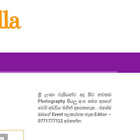
la
ශ්‍රී ලංකා වැසියන්ට අද සිට නවතම
Photography සියලු අංග සමග අපගේ
වෙබ් අඩවිය මගින් දකගතහැක . එසේම
ඔබගේ Event පලකරගත හැක Editor –
0771777122 අමතන්න