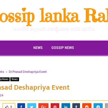
ossip lanka Ral
ගොසිප් කලාවේ ජනප්‍රියතම වෙබ් අඩවිය
NEWS
GOSSIP NEWS
nts
Dr.Prasad Deshapriya Event
ip News
News
asad Deshapriya Event
024
2