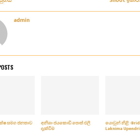
මුහය
Shoot ඉශාර
admin
POSTS
පක්ෂ සමග ජනතාව
අනිශා ජයකොඩි පොත් එලි
යොවුන් නිළි -Brid
දැක්වීම
Laknima Upendri