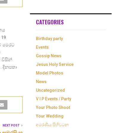
CATEGORIES
ේශය
ේ 19
Birthday party
වේ මෙරට
Events
බ
Gossip News
විසින්
Jesus Holy Service
. දිනපතා
Model Photos
News
Uncategorized
V I P Events / Party
Your Photo Shoot
Your Wedding
අමරණිය සිහිවටන
NEXT POST