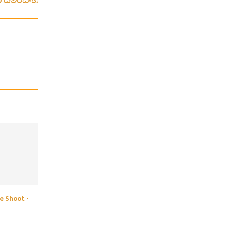
ා සමරසිංහ
e Shoot -