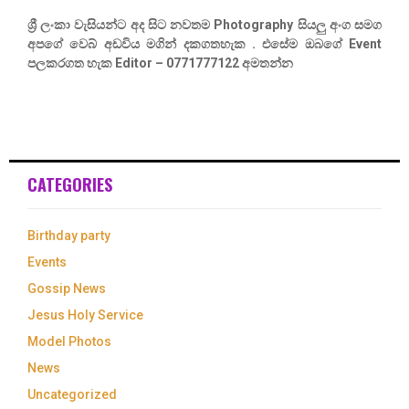
ශ්‍රී ලංකා වැසියන්ට අද සිට නවතම Photography සියලු අංග සමග
අපගේ වෙබ් අඩවිය මගින් දකගතහැක . එසේම ඔබගේ Event
පලකරගත හැක Editor – 0771777122 අමතන්න
CATEGORIES
Birthday party
Events
Gossip News
Jesus Holy Service
Model Photos
News
Uncategorized