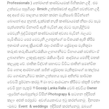
Professionals ) තෝරාගත් කණ්ඩායමක් බිහිකරන ලදී . එම
උත්සවය පසුගියදා Bmich උත්කර්ෂවත් අයුරින් පවත්වන ලදී.
අද අපේ රට පාලනය කරන කරන මැතිසබේ සිටින්නේ
බොහෝ අය නුගත්, දැක්මක් නැති කණ්ඩායමක් නිසා රට සැම
පැත්තෙන්ම විනාශවී ඇති බැවින් ,අද රටට පැහැදිලිවම
මෙවැනි බුද්ධිමතුන් කණ්ඩායමක් අවශ්‍ය බැවින් .බලයට
පැමිණීමට පෙර මෙවැනි උගතුන්ගේ සංචිතයක් ඇති කිරීම
ඉතාමත් හොද ක්‍රියාවකි .එදා රණසිංහ ප්‍රේමදාස මැතිතුමා
තරුණ තරුණියන්ටරැකියා ලභාගනිමට විභාගයක් පවත්වා ඒ
ලබාගන්නා ලකුණු අනුව රැකියා දීමේ ආදර්ශය මෙහිදී මතක්
කලයුතු වේ. ජාතික විද්වත් සභාවට විවිධ ජාතින් සමන්විත
වීම හොද ආරම්භයක් .සජිත් ප්‍රේමදාස මැතිතුමාගේ සංකල්පය
රට ගොඩනැගීමට කරන උත්සහය සැම අතින්ම සාර්ථක
වේවයි ප්‍රර්ථනා කරමු !! මා හට ආරාධනා කිරීමට ස්තුති වන්ත
වෙමි සුභ පැතුම් !! Gossip Lanka Ralla වෙබ් අඩවිය Owner
-සුරේන් අබේසුන්දර විසින් Photograpy & සටහන ඉදිරිපත්
කලා අළුත් පරපුරට අවශ්යයතාවය ඉටු කරන්නෙමු . දිනපතා
-ඔබට Event & weddings ඉදිරිපත් කරන්නෙමු. ඔබගේ