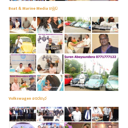
Boat & Marine Media හමුව
Volkswagen පෙරහැර