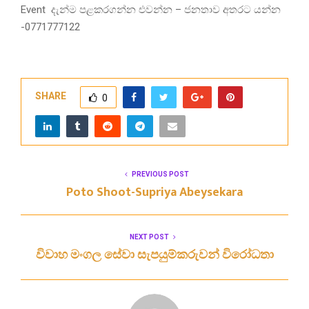
Event දැන්ම පළකරගන්න එවන්න – ජනතාව අතරට යන්න
-0771777122
SHARE
0
PREVIOUS POST
Poto Shoot-Supriya Abeysekara
NEXT POST
විවාහ මංගල සේවා සැපයුම්කරුවන් විරෝධතා