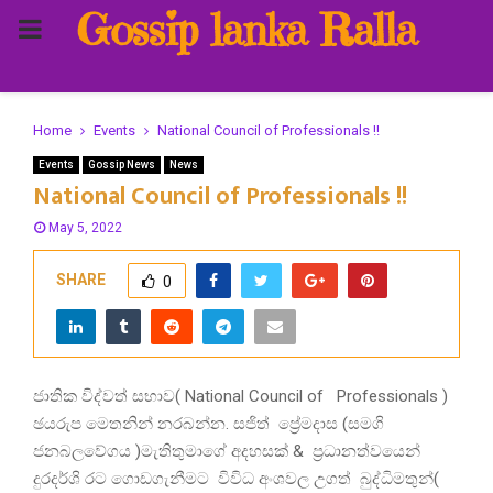
Gossip lanka Ralla
PRIMARY
MENU
Home
Events
National Council of Professionals !!
Events
Gossip News
News
National Council of Professionals !!
May 5, 2022
SHARE
0
ජාතික විද්වත් සභාව( National Council of Professionals )
ඡයරුප මෙතනින් නරබන්න. සජිත් ප්‍රේමදාස (සමගි
ජනබලවේගය )මැතිතුමාගේ අදහසක් & ප්‍රධානත්වයෙන්
දුරදර්ශි රට ගොඩගැනීමට විවිධ අංශවල උගත් බුද්ධිමතුන්(