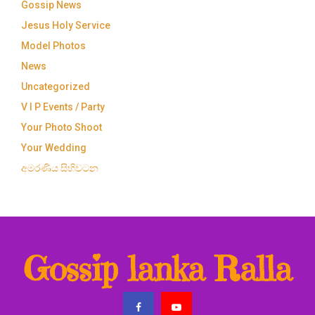
Gossip News
Jesus Holy Service
Model Photos
News
Uncategorized
V I P Events / Party
Your Photo Shoot
Your Wedding
අමරණිය සිහිවටන
Gossip lanka Ralla