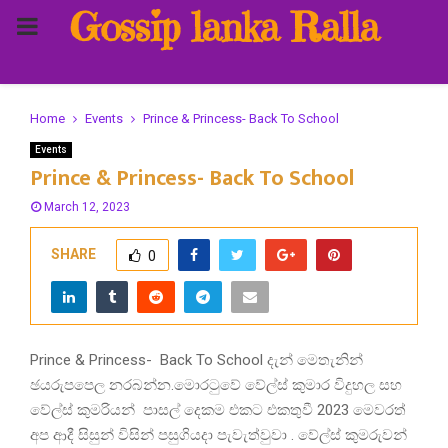
Gossip lanka Ralla
PRIMARY
MENU
Home
Events
Prince & Princess- Back To School
Events
Prince & Princess- Back To School
March 12, 2023
SHARE
0
Prince & Princess- Back To School දැන් මෙතැනින්
ඡයරුපපෙල නරබන්න.මොරටුවේ වේල්ස් කුමාර විදුහල සහ
වේල්ස් කුමරියන් පාසල් දෙකම එකට එකතුවී 2023 මෙවරත්
අප ආදී සිසුන් විසින් පසුගියදා පැවැත්වුවා . වේල්ස් කුමරුවන්