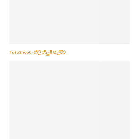
PotoShoot -නිලි නිලුෂි හල්පිට