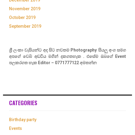
December 2019
November 2019
October 2019
September 2019
ශ්‍රී ලංකා වැසියන්ට අද සිට නවතම Photography සියලු අංග සමග
අපගේ වෙබ් අඩවිය මගින් දකගතහැක . එසේම ඔබගේ Event
පලකරගත හැක Editor – 0771777122 අමතන්න
CATEGORIES
Birthday party
Events