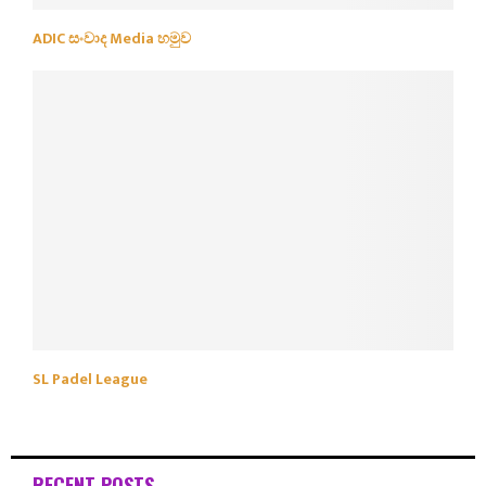
ADIC සංවාද Media හමුව
SL Padel League
RECENT POSTS