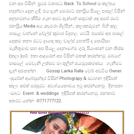
වන අප විසින් ප්‍රථම වතාවට Back To School සංකල්පය
හදුන්වා දෙන ලදී. එය දැන් මෙරටේ ජනප්‍රිය සියලු පාසල් විසින්
අනුගමනය කිරීම ගැන අපට ඇත්තේ සතුටක් .අද අපේ රටේ
ජනප්‍රිය Media අය ,කැමරා ශිල්පින් , කලාකරුවන් බිහි කල
පාසැල වන්නේ වේල්ස් කුමාර විදුහල වෙයි. එසේම අප පාසල්
දෙකම තනා රටට දායාද කල චාල්ස් හෙන්රි ද සොයිසා
මැතිතුමාව සහ අප සියලු දෙනාගේම ගුරු පියාණන් වන තිස්ස
(කලා )සර් ඉතා ආදරෙන් අප විසින් මතක් කරන්නමු .ඔබගේ
පාසලේ මෙවැනි උත්සව මා තුලින් ඡයරුපකරණය ගැනීමට
දැන් අමතන්න . Gossip Lanka Ralla වෙබ් අඩවිය Owner
-සුරේන් අබේසුන්දර විසින් Photograpy & සටහන ඉදිරිපත්
කලා අළුත් පරපුරට අවශ්යයතාවය ඉටු කරන්නෙමු . දිනපතා
-ඔබට Event & weddings ඉදිරිපත් කරන්නෙමු. ජනතාව
අතරට යන්න -0771777122.