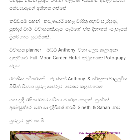
ජනප්‍රිය නවක සුරූපී රංගන ශිල්පිණි -සිනෙති අකිලා විවාහ
පත්විය.ඇගේ අතිනත ගත්තේ
කඩවසම් සහන් තරුණයයි.හෙළ චාරිත්‍ර අනුව සැරසුණු
සුන්දර චාම් විවාහයකි.ඇය සැමගේ හිත දිනාගත් -පැහැපත්
ප්‍රියමනාප යුවතියකි .
විවාහය planner – මධවී Anthony මනා ලෙස කලා.ඉතා
දැකුම්කළු Full Moon Garden Hotel කටුනායක Potograpy
වලට
රමණිය පරිසරයකි. ජැක්සන් Anthony & රේනුකා බාලසුරිය
විසින් විවාහ යුවල පෝරුව වෙතට කැදවාගෙන
යන ලදී. රසික ඔබට වටිනා ඡයරුප පෙළක් -සුරේන්
අබේසුන්දර වන මා ඉදිරිපත් කරමි. Sinethi & Sahan නව
යුවලට සුබ පතමි .