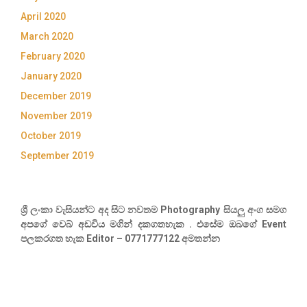
April 2020
March 2020
February 2020
January 2020
December 2019
November 2019
October 2019
September 2019
ශ්‍රී ලංකා වැසියන්ට අද සිට නවතම Photography සියලු අංග සමග
අපගේ වෙබ් අඩවිය මගින් දකගතහැක . එසේම ඔබගේ Event
පලකරගත හැක Editor – 0771777122 අමතන්න