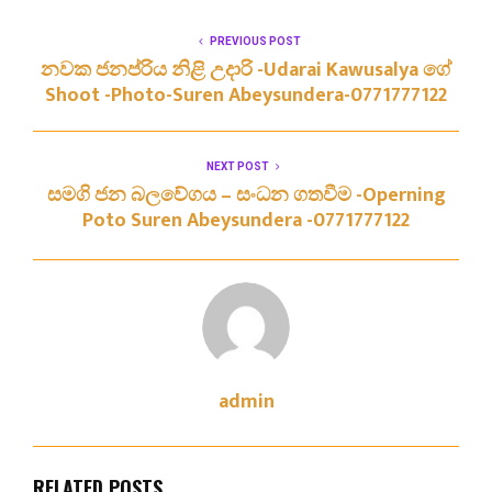
PREVIOUS POST
නවක ජනප්රිය නිළි උදාරි -Udarai Kawusalya ගේ
Shoot -Photo-Suren Abeysundera-0771777122
NEXT POST
සමගි ජන බලවේගය – සංධන ගතවීම -Operning
Poto Suren Abeysundera -0771777122
admin
RELATED POSTS