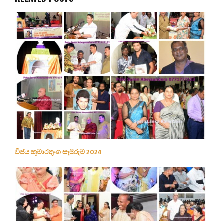
විජය කුමාරතුංග සැමරුම 2024