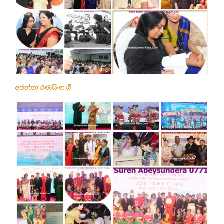
අජන්තා රණසිංහ ගී